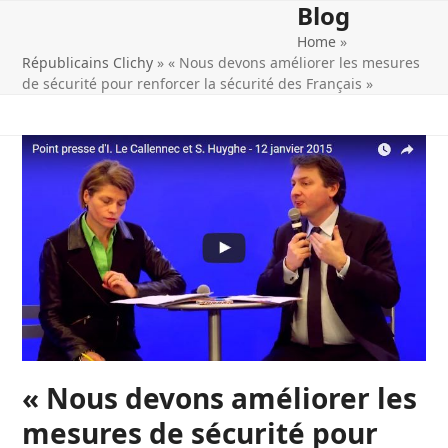
Blog
Open
Close
Skip
Les Républicains Clichy
to
Home
»
mobile
mobile
content
Républicains Clichy
»
« Nous devons améliorer les mesures
menu
menu
de sécurité pour renforcer la sécurité des Français »
« Nous devons améliorer les
mesures de sécurité pour