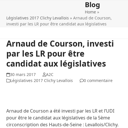
Blog
Open
Close
Skip
Les Républicains Clichy
to
Home
»
mobile
mobile
content
Législatives 2017 Clichy Levallois
»
Arnaud de Courson,
menu
menu
investi par les LR pour être candidat aux législatives
Arnaud de Courson, investi
par les LR pour être
candidat aux législatives
30 mars 2017
A2C
Législatives 2017 Clichy Levallois
0 commentaire
Arnaud de Courson a été investi par les LR et l’UDI
pour être le candidat aux législatives de la 5ème
circonscription des Hauts-de-Seine : Levallois/Clichy.